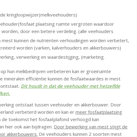
t de kringloopwijzer(melkveehouders)
houder(fosfaat plaatsing ruimte vergroten waardoor
n worden, door een betere verdeling. (alle veehouders
 mest kunnen de nutriënten verhoudingen worden verbetert,
reëerd worden (varken, kalverhouders en akkerbouwers)
rking, verwerking en waardestijging, (marketing.
 op hun melkbedrijven verbeteren kan er groeiruimte
 mineralen efficiëntie kunnen de fosfaatwaardes in mest
 ontstaat
.
Dit houdt in dat de veehouder met hetzelfde
lken.
enwerking ontstaat tussen veehouder en akkerbouwer. Door
derland verbeterd worden en kan er
meer fosfaatplaatsing
in de toekomst het fosfaatplafond verhoogd kan
 hier ook aan bijdragen.
Door bewerking van mest stijgt de
oor akkerbouwers.
De veehouders kunnen 2 soorten mest