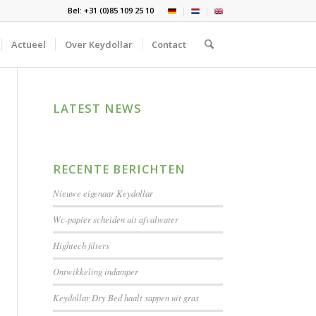
Bel: +31 (0)85 109 25 10
Actueel
Over Keydollar
Contact
LATEST NEWS
RECENTE BERICHTEN
Nieuwe eigenaar Keydollar
Wc-papier scheiden uit afvalwater
Hightech filters
Ontwikkeling indamper
Keydollar Dry Bed haalt sappen uit gras