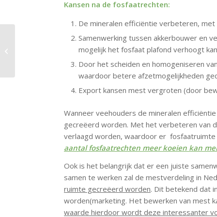
Kansen na de fosfaatrechten:
De mineralen efficiëntie verbeteren, me
Samenwerking tussen akkerbouwer en vee
Mesten op maat met
mogelijk het fosfaat plafond verhoogt ka
dunne fractie
Door het scheiden en homogeniseren van
waardoor betere afzetmogelijkheden gec
Export kansen mest vergroten (door bewe
Wanneer veehouders de mineralen efficiëntie
gecreëerd worden. Met het verbeteren van de
verlaagd worden, waardoor er fosfaatruimte
aantal fosfaatrechten meer koeien kan me
Ook is het belangrijk dat er een juiste sam
samen te werken zal de mestverdeling in Ne
ruimte gecreëerd worden
. Dit betekend dat 
worden(marketing. Het bewerken van mest kan
waarde hierdoor wordt deze interessanter v