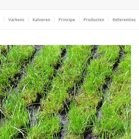
Varkens
Kalveren
Principe
Producten
Referenties