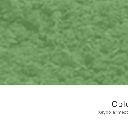
Opl
Keydollar mests