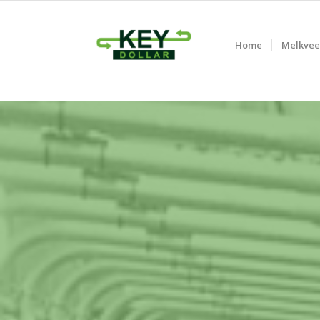
Home
Melkvee