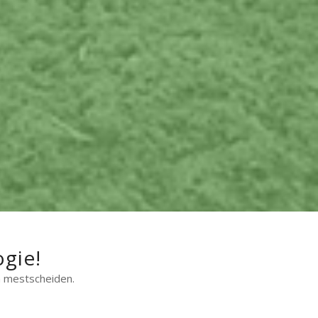
gie!
n mestscheiden.