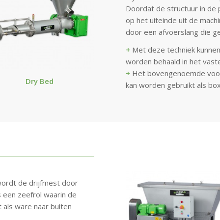
Doordat de structuur in de
op het uiteinde uit de mach
door een afvoerslang die g
+
Met deze techniek kunne
worden behaald in het vaste
+
Het bovengenoemde voord
Dry Bed
kan worden gebruikt als box
wordt de drijfmest door
s een zeefrol waarin de
t als ware naar buiten