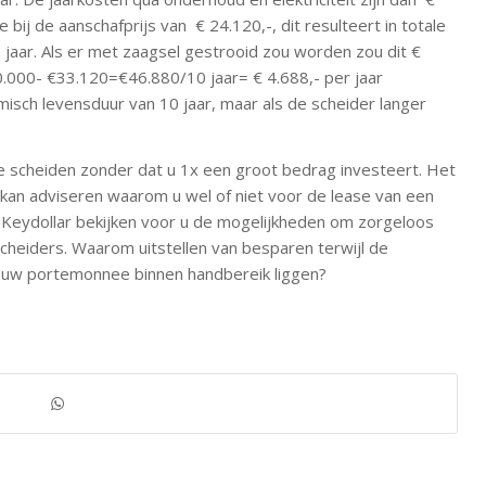
e bij de aanschafprijs van € 24.120,-, dit resulteert in totale
n jaar. Als er met zaagsel gestrooid zou worden zou dit €
.000- €33.120=€46.880/10 jaar= € 4.688,- per jaar
sch levensduur van 10 jaar, maar als de scheider langer
te scheiden zonder dat u 1x een groot bedrag investeert. Het
u kan adviseren waarom u wel of niet voor de lease van een
 Keydollar bekijken voor u de mogelijkheden om zorgeloos
cheiders. Waarom uitstellen van besparen terwijl de
 uw portemonnee binnen handbereik liggen?