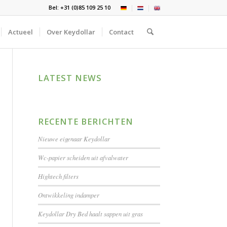
Bel: +31 (0)85 109 25 10
Actueel
Over Keydollar
Contact
LATEST NEWS
RECENTE BERICHTEN
Nieuwe eigenaar Keydollar
Wc-papier scheiden uit afvalwater
Hightech filters
Ontwikkeling indamper
Keydollar Dry Bed haalt sappen uit gras