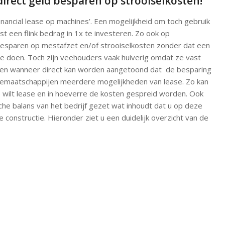
irect geld besparen op strooiselkosten!
inancial lease op machines’. Een mogelijkheid om toch gebruik
 een flink bedrag in 1x te investeren. Zo ook op
esparen op mestafzet en/of strooiselkosten zonder dat een
te doen. Toch zijn veehouders vaak huiverig omdat ze vast
egen wanneer direct kan worden aangetoond dat de besparing
semaatschappijen meerdere mogelijkheden van lease. Zo kan
e wilt lease en in hoeverre de kosten gespreid worden. Ook
che balans van het bedrijf gezet wat inhoudt dat u op deze
 constructie. Hieronder ziet u een duidelijk overzicht van de