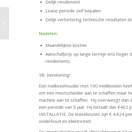
Gelijk rendement
Lease periode zelf bepalen
Waar zitten de
Gelijk verbetering technische resultaten d
perspectieven van de
fosfaatrechten?
Nadelen:
Maandelijkse kosten
Aanschafprijs op lange termijn iets hoger
rendement).
Vb. berekening:
Een melkveehouder met 100 melkkoeien heeft 
om een mestscheider aan te schaffen maar he
machine aan te schaffen. Hij overweegt dan o
een periode van 5 jaar. Hij betaalt dan €
INSTALLATIE. De leasekosten zijn € 4.824 per 
onderhoud en elektriciteit
De mestscheider wordt afgeschreven in 10 jaa