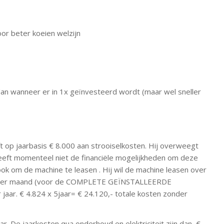
oor beter koeien welzijn
 dan wanneer er in 1x geïnvesteerd wordt (maar wel sneller
op jaarbasis € 8.000 aan strooiselkosten. Hij overweegt
eft momenteel niet de financiële mogelijkheden om deze
ok om de machine te leasen . Hij wil de machine leasen over
402 per maand (voor de COMPLETE GEÏNSTALLEERDE
jaar. € 4.824 x 5jaar= € 24.120,- totale kosten zonder
r. De jaarkosten qua onderhoud en elektriciteit zijn dan €