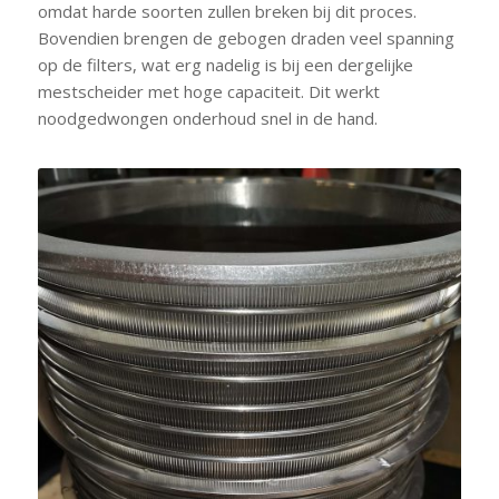
omdat harde soorten zullen breken bij dit proces.
Bovendien brengen de gebogen draden veel spanning
op de filters, wat erg nadelig is bij een dergelijke
mestscheider met hoge capaciteit. Dit werkt
noodgedwongen onderhoud snel in de hand.